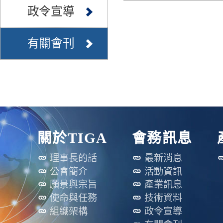
政令宣導
有關會刊
關於TIGA
會務訊息
理事長的話
最新消息
公會簡介
活動資訊
願景與宗旨
產業訊息
使命與任務
技術資料
組織架構
政令宣導