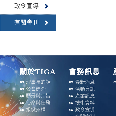
政令宣導
有關會刊
關於TIGA
會務訊息
理事長的話
最新消息
公會簡介
活動資訊
願景與宗旨
產業訊息
使命與任務
技術資料
組織架構
政令宣導