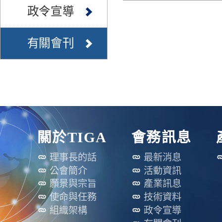
政令宣導
有關會刊
關於TIGA
會務訊息
理事長的話
最新消息
公會簡介
活動資訊
願景與宗旨
產業訊息
使命與任務
技術資料
組織架構
政令宣導